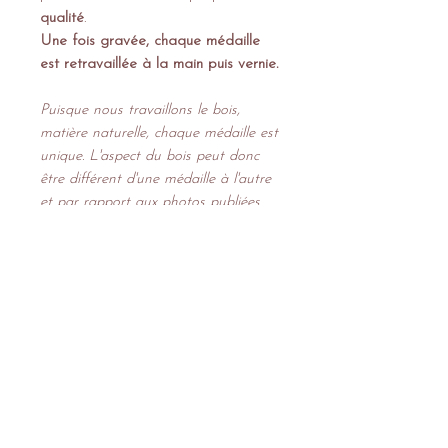
qualité
.
Une fois gravée, chaque médaille
est retravaillée à la main puis vernie.
Puisque nous travaillons le bois,
matière naturelle, chaque médaille est
unique. L'aspect du bois peut donc
être différent d'une médaille à l'autre
et par rapport aux photos publiées.
Nos suggestions...