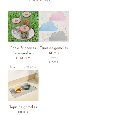
coin repas stylé !
Pot à Friandises
Tapis de gamelles
Personnalisé -
KUMO
CHARLY
Prix
13,90 €
Prix promotionnel
À partir de
19,90 €
Tapis de gamelles
NEKO