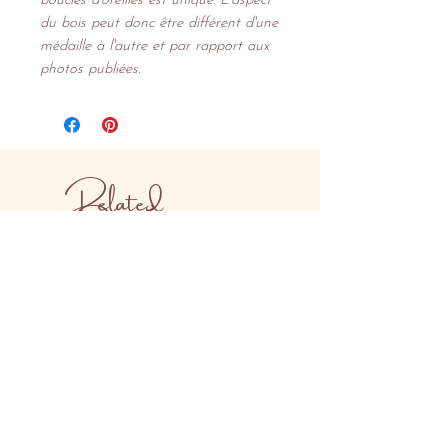
boucles d'oreilles est unique. L'aspect
du bois peut donc être différent d'une
médaille à l'autre et par rapport aux
photos publiées.
Related
Products