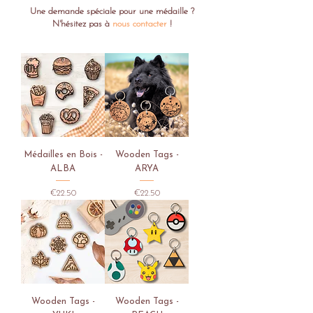
Une demande spéciale pour une médaille ?
N'hésitez pas à
nous contacter
!
Médailles en Bois -
Wooden Tags -
ALBA
ARYA
Price
Price
€22.50
€22.50
Wooden Tags -
Wooden Tags -