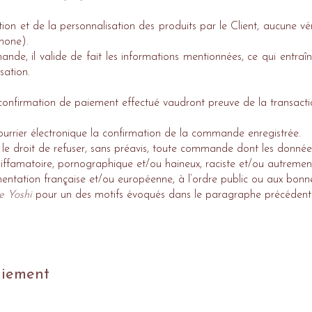
ion et de la personnalisation des produits par le Client, aucune vé
hone).
de, il valide de fait les informations mentionnées, ce qui entraîn
sation.
confirmation de paiement effectué vaudront preuve de la transacti
rier électronique la confirmation de la commande enregistrée.
le droit de refuser, sans préavis, toute commande dont les données
 ou diffamatoire, pornographique et/ou haineux, raciste et/ou autreme
mentation française et/ou européenne, à l’ordre public ou aux bon
de Yoshi
pour un des motifs évoqués dans le paragraphe précédent 
aiement