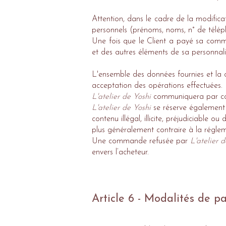
Attention, dans le cadre de la modificat
personnels (prénoms, noms, n° de télép
Une fois que le Client a payé sa comman
et des autres éléments de sa personnali
L'ensemble des données fournies et la 
acceptation des opérations effectuées.
L'atelier de Yoshi
communiquera par cour
L'atelier de Yoshi
se réserve également 
contenu illégal, illicite, préjudiciable
plus généralement contraire à la régle
Une commande refusée par
L'atelier 
envers l’acheteur.
Article 6 - Modalités de p