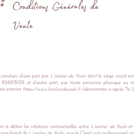
Conditions Générales de
Vente
t conclues d’une part par
L'atelier de Yoshi
dont le siège social es
en 824203038 et d’autre part, par toute personne physique ou 
ite internet
https://www.latelierdeyoshi.fr
(dénommée ci-après "le S
t à définir les relations contractuelles entre
L'atelier de Yoshi
et 
ite marchand de
L'atelier de Yoshi
, que le Client soit professionnel