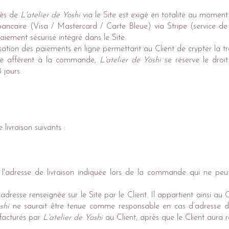
rès de
L'atelier de Yoshi
via le Site est exigé en totalité au mome
bancaire (Visa / Mastercard / Carte Bleue) via Stripe (service d
iement sécurisé intégré dans le Site.
sation des paiements en ligne permettant au Client de crypter la t
ire afférent à la commande,
L'atelier de Yoshi
se réserve le droi
 jours.
ivraison suivants :
 à l'adresse de livraison indiquée lors de la commande qui ne p
dresse renseignée sur le Site par le Client. Il appartient ainsi au 
shi
ne saurait être tenue comme responsable en cas d’adresse d’
 facturés par
L'atelier de Yoshi
au Client, après que le Client aura r