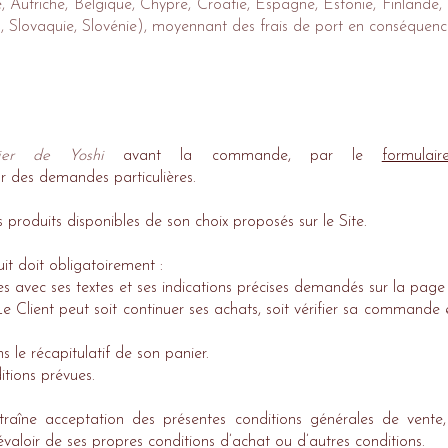
Autriche, Belgique, Chypre, Croatie, Espagne, Estonie, Finlande, Grè
 Slovaquie, Slovénie), moyennant des frais de port en conséquenc
lier de Yoshi
avant la commande, par le
formulai
ur des demandes particulières.
 produits disponibles de son choix proposés sur le Site.
it doit obligatoirement :
vec ses textes et ses indications précises demandés sur la page 
 Client peut soit continuer ses achats, soit vérifier sa commande e
le récapitulatif de son panier.
tions prévues.
îne acceptation des présentes conditions générales de vente, 
valoir de ses propres conditions d’achat ou d’autres conditions.